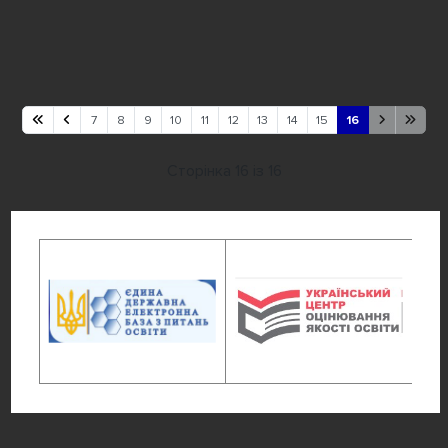
7
8
9
10
11
12
13
14
15
16
Сторінка 16 із 16