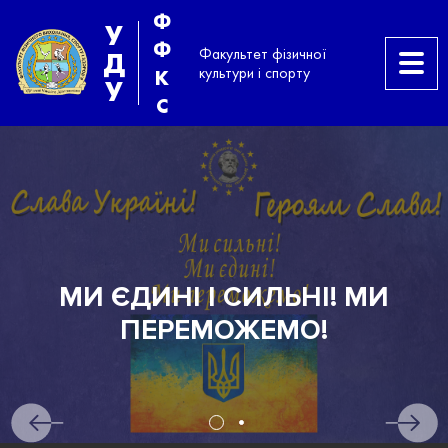
Ф
У
Ф
Факультет фізичної
Д
культури і спорту
К
У
С
ЬНІ! МИ
АБІТУРІЄНТА
О!