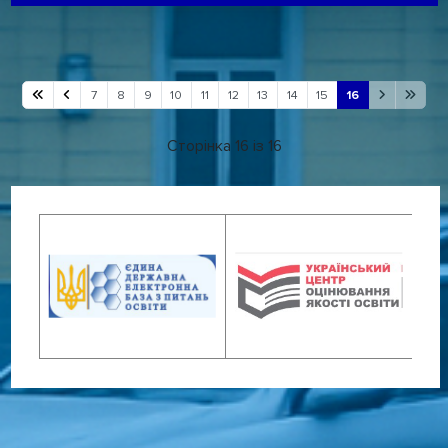
7
8
9
10
11
12
13
14
15
16
Сторінка 16 із 16