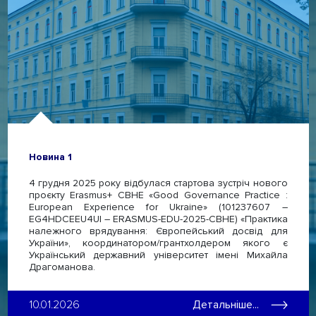
Новина 1
4 грудня 2025 року відбулася стартова зустріч нового
проєкту Erasmus+ CBHE «Good Governance Practice :
European Experience for Ukraine» (101237607 –
EG4HDCEEU4UI – ERASMUS-EDU-2025-CBHE) «Практика
належного врядування: Європейський досвід для
України», координатором/грантхолдером якого є
Український державний університет імені Михайла
Драгоманова.
10.01.2026
Детальніше...