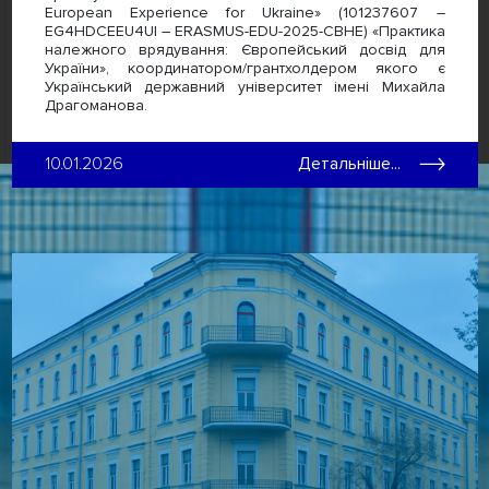
European Experience for Ukraine» (101237607 –
EG4HDCEEU4UI – ERASMUS-EDU-2025-CBHE) «Практика
належного врядування: Європейський досвід для
України», координатором/грантхолдером якого є
Український державний університет імені Михайла
Драгоманова.
10.01.2026
Детальніше...